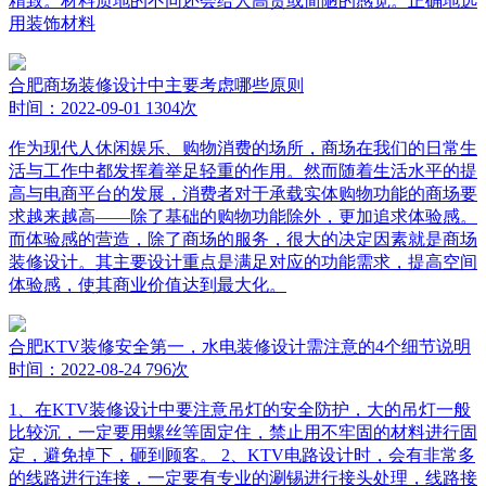
精致。材料质地的不同还会给人高贵或简陋的感觉。正确地选
用装饰材料
合肥商场装修设计中主要考虑哪些原则
时间：2022-09-01
1304次
作为现代人休闲娱乐、购物消费的场所，商场在我们的日常生
活与工作中都发挥着举足轻重的作用。然而随着生活水平的提
高与电商平台的发展，消费者对于承载实体购物功能的商场要
求越来越高——除了基础的购物功能除外，更加追求体验感。
而体验感的营造，除了商场的服务，很大的决定因素就是商场
装修设计。其主要设计重点是满足对应的功能需求，提高空间
体验感，使其商业价值达到最大化。
合肥KTV装修安全第一，水电装修设计需注意的4个细节说明
时间：2022-08-24
796次
1、在KTV装修设计中要注意吊灯的安全防护，大的吊灯一般
比较沉，一定要用螺丝等固定住，禁止用不牢固的材料进行固
定，避免掉下，砸到顾客。 2、KTV电路设计时，会有非常多
的线路进行连接，一定要有专业的涮锡进行接头处理，线路接