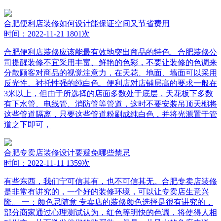
合肥便利店装修如何设计能保证空间又节省费用
时间：2022-11-21
1801次
合肥便利店装修应该能最有效地突出商品的特色。合肥装修公
司提醒装修不宜采用丰富、鲜艳的色彩，不要让装修的色调来
分散顾客对商品的视觉注意力，在天花、地面、墙面可以采用
反光性、衬托性强的纯白色。便利店对店铺层高的要求一般在
3米以上，但由于所选择的店面多数处于底层，天花板下多数
有下水管、电线管、消防管等管道，这时不要安装吊顶天棚将
这些管道隔离，只要这些管道粉刷成纯白色，并将光源置于管
道之下即可，
合肥专卖店装修设计要避免哪些禁忌
时间：2022-11-11
1359次
有些东西，我们宁可信其有，也不可信其无。合肥专卖店装修
是非常有讲究的，一个好的装修环境，可以让专卖店生意兴
隆。 一：颜色忌随意 专卖店的装修颜色选择是很有讲究的，
部分商家通过心理测试认为，红色等明快的色调，将使得人相