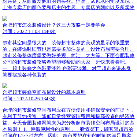
对兴奋，从而激发他们的购买欲。但是，从风水的角度来说，
上海专卖店的颜色要和店主的生辰、专卖店的朝向以及所卖物
合肥超市怎么装修设计？这三大攻略一定要学会
时间：2022-11-03
1440次
超市其空间是很大的，装修超市整体的美观的显示的很重要
的，在装饰时细节也是需要多加注意的，设计布局需要合理。
超市装修整体度需要做好美观、简洁、大方等。下面合肥装修
公司的超市装修攻略希望能够帮助的大家，赶快来看看吧。
一、超市装修之色彩要淡雅 色彩要淡雅。对于超市来讲本身
就要摆放各种包装的
合肥超市装修空间布局设计的基本原则
时间：2022-10-26
1343次
合理的超市装修空间布局应在方便使用和确保安全的前提下，
有利于节约投资、降低日常经营管理费用和提高投资的经济效
益。今天合肥装修网就来为您分析超市装修空间布局设计的基
本原则！ 1、遵循便利性的原则，一般情况下，顾客逛超市的
时间在1-2小时左右。因此，超市要想在短的时间内满足顾客