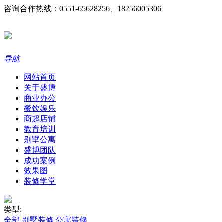
咨询合作热线：0551-65628256、18256005306
导航
网站首页
关于盛博
商业办公
餐饮娱乐
商超店铺
教育培训
别墅公寓
盛博团队
成功案例
效果图
装修学堂
类型:
全部
别墅装修
公寓装修