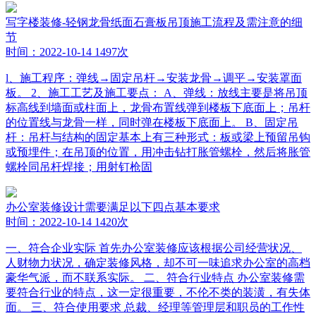
写字楼装修-轻钢龙骨纸面石膏板吊顶施工流程及需注意的细
节
时间：2022-10-14
1497次
l、施工程序：弹线→固定吊杆→安装龙骨→调平→安装罩面
板。 2、施工工艺及施工要点： A、弹线：放线主要是将吊顶
标高线到墙面或柱面上，龙骨布置线弹到楼板下底面上；吊杆
的位置线与龙骨一样，同时弹在楼板下底面上。 B、固定吊
杆：吊杆与结构的固定基本上有三种形式：板或梁上预留吊钩
或预埋件；在吊顶的位置，用冲击钻打胀管螺栓，然后将胀管
螺栓同吊杆焊接；用射钉枪固
办公室装修设计需要满足以下四点基本要求
时间：2022-10-14
1420次
一、符合企业实际 首先办公室装修应该根据公司经营状况、
人财物力状况，确定装修风格，却不可一味追求办公室的高档
豪华气派，而不联系实际。 二、符合行业特点 办公室装修需
要符合行业的特点，这一定很重要，不伦不类的装潢，有失体
面。 三、符合使用要求 总裁、经理等管理层和职员的工作性