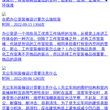
保规范，有害物释放量低的资料，如瓷砖、玻璃、金属等。 ●
环保漆
合肥办公室装修设计要怎么做软装
时间：2022-09-15
1304次
办公室是一个供给员工优质工作场所的当地，从视觉上改进工
作体会的一种方法。但除了工作室装修之外，还有工作室装
修，也就是所说的工作室软装，相同承担着打扮室内空间的责
任。那么，工作室装修软装怎么做？ 1.办公室饰品选择。 美
化工作室离不开饰品的装点，所以选择工作室装修品很重要。
饰品的选择
无尘车间装修设计需要注意什么
时间：2022-09-06
1283次
无尘车间装修设计需要注意什么 1.无尘车间的围护结构和室内
装修材料宜选用气密性良好，同时在温度、湿度等变化时，本
身变形小的材料；墙壁和顶棚表面应光洁平整、不起灰、不落
尘、耐腐蚀、耐冲击、容易清洗。为了使无尘车间的建筑表面
尽量少积灰、易清扫，应在建筑构造上避免或减少凹凸面，墙