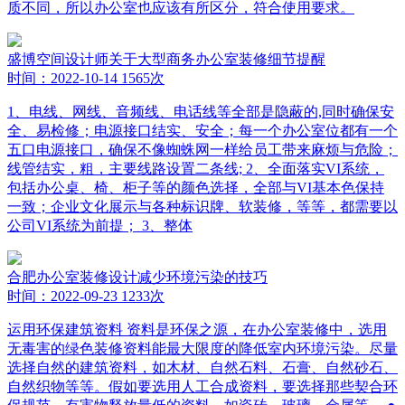
质不同，所以办公室也应该有所区分，符合使用要求。
盛博空间设计师关于大型商务办公室装修细节提醒
时间：2022-10-14
1565次
1、电线、网线、音频线、电话线等全部是隐蔽的,同时确保安
全、易检修；电源接口结实、安全；每一个办公室位都有一个
五口电源接口，确保不像蜘蛛网一样给员工带来麻烦与危险；
线管结实，粗，主要线路设置二条线; 2、全面落实VI系统，
包括办公桌、椅、柜子等的颜色选择，全部与VI基本色保持
一致；企业文化展示与各种标识牌、软装修，等等，都需要以
公司VI系统为前提； 3、整体
合肥办公室装修设计减少环境污染的技巧
时间：2022-09-23
1233次
运用环保建筑资料 资料是环保之源，在办公室装修中，选用
无毒害的绿色装修资料能最大限度的降低室内环境污染。尽量
选择自然的建筑资料，如木材、自然石料、石膏、自然砂石、
自然织物等等。假如要选用人工合成资料，要选择那些契合环