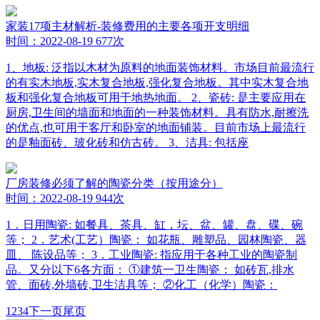
家装17项主材解析-装修费用的主要各项开支明细
时间：2022-08-19
677次
1、地板: 泛指以木材为原料的地面装饰材料。市场目前最流行
的有实木地板,实木复合地板,强化复合地板。其中实木复合地
板和强化复合地板可用于地热地面。 2、瓷砖: 是主要应用在
厨房,卫生间的墙面和地面的一种装饰材料。具有防水,耐擦洗
的优点,也可用于客厅和卧室的地面铺装。目前市场上最流行
的是釉面砖、玻化砖和仿古砖。 3、洁具: 包括座
厂房装修必须了解的陶瓷分类（按用途分）
时间：2022-08-19
944次
1．日用陶瓷: 如餐具、茶具、缸，坛、盆、罐、盘、碟、碗
等； 2．艺术(工艺）陶瓷： 如花瓶、雕塑品、园林陶瓷、器
皿、 陈设品等； 3．工业陶瓷: 指应用于各种工业的陶瓷制
品。又分以下6各方面： ①建筑一卫生陶瓷： 如砖瓦,排水
管、面砖,外墙砖,卫生洁具等； ②化工（化学）陶瓷：
1
2
3
4
下一页
尾页