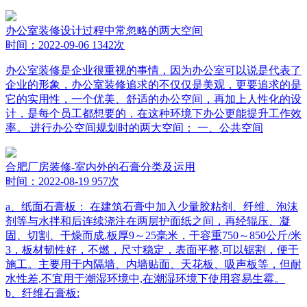
办公室装修设计过程中常忽略的两大空间
时间：2022-09-06
1342次
办公室装修是企业很重视的事情，因为办公室可以说是代表了
企业的形象，办公室装修追求的不仅仅是美观，更要追求的是
它的实用性，一个优美、舒适的办公空间，再加上人性化的设
计，是每个员工都想要的，在这种环境下办公更能提升工作效
率。 进行办公空间规划时的两大空间： 一、公共空间
合肥厂房装修-室内外的石膏分类及运用
时间：2022-08-19
957次
a、纸面石膏板： 在建筑石膏中加入少量胶粘剂、纤维、泡沫
剂等与水拌和后连续浇注在两层护面纸之间，再经辊压、凝
固、切割、干燥而成.板厚9～25毫米，干容重750～850公斤/米
3，板材韧性好，不燃，尺寸稳定，表面平整,可以锯割，便于
施工。主要用于内隔墙、内墙贴面、天花板、吸声板等，但耐
水性差,不宜用于潮湿环境中,在潮湿环境下使用容易生霉。
b、纤维石膏板: